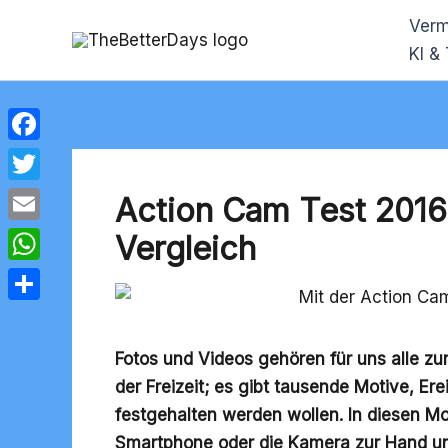
Zum
Verm
Inhalt
KI &
springen
Facebook
Twitter
Action Cam Test 2016 
Email
Vergleich
WhatsApp
Teilen
Fotos und Videos gehören für uns alle zu
der Freizeit; es gibt tausende Motive, Ere
festgehalten werden wollen. In diesen M
Smartphone oder die Kamera zur Hand und