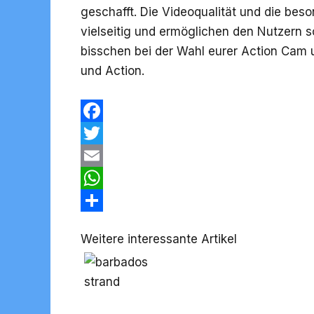
geschafft. Die Videoqualität und die bes
vielseitig und ermöglichen den Nutzern so
bisschen bei der Wahl eurer Action Cam
und Action.
F
a
T
c
w
E
e
i
m
W
b
t
a
h
T
Weitere interessante Artikel
o
t
i
a
e
o
e
l
t
i
k
r
s
l
A
e