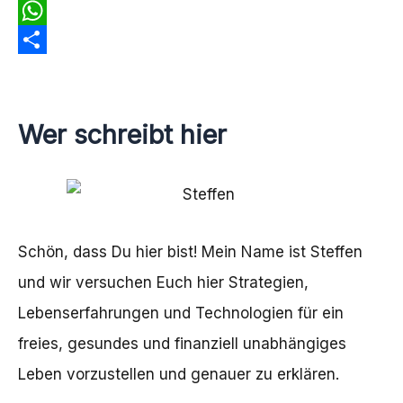
c
w
E
e
i
m
W
b
t
a
h
T
o
t
i
a
e
o
e
l
t
i
Wer schreibt hier
k
r
s
l
A
e
p
n
p
Schön, dass Du hier bist! Mein Name ist Steffen
und wir versuchen Euch hier Strategien,
Lebenserfahrungen und Technologien für ein
freies, gesundes und finanziell unabhängiges
Leben vorzustellen und genauer zu erklären.