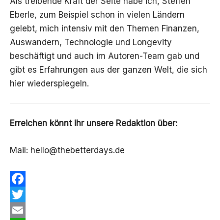
Als treibende Kraft der Seite habe ich, Steffen
Eberle, zum Beispiel schon in vielen Ländern
gelebt, mich intensiv mit den Themen Finanzen,
Auswandern, Technologie und Longevity
beschäftigt und auch im Autoren-Team gab und
gibt es Erfahrungen aus der ganzen Welt, die sich
hier wiederspiegeln.
Erreichen könnt ihr unsere Redaktion über:
Mail:
hello@thebetterdays.de
F
a
T