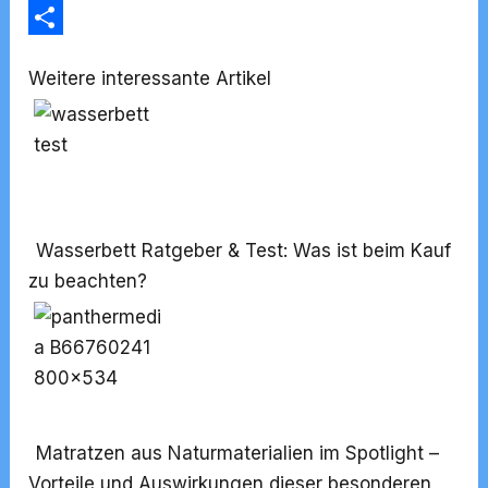
e
i
m
W
b
t
a
h
T
Weitere interessante Artikel
o
t
i
a
e
o
e
l
t
i
k
r
s
l
A
e
p
n
Wasserbett Ratgeber & Test: Was ist beim Kauf
p
zu beachten?
Matratzen aus Naturmaterialien im Spotlight –
Vorteile und Auswirkungen dieser besonderen