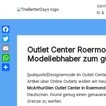
Zum
Verm
Inhalt
KI &
springen
Facebook
Twitter
Outlet Center Roermo
Email
Modeliebhaber zum gü
WhatsApp
[pullquote]Designermode im Outlet Cent
Teilen
Artikel über
Online Outlets
wollen wir heut
McArthurGlen Outlet Center in Roermond
Deutschen. Grund genug einen genaueren
Grenze zu werfen.