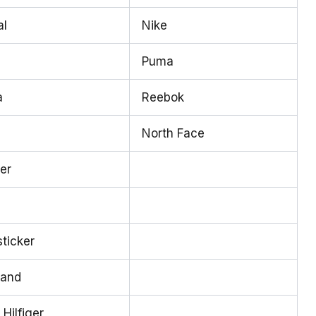
al
Nike
Puma
a
Reebok
North Face
er
ticker
land
Hilfiger