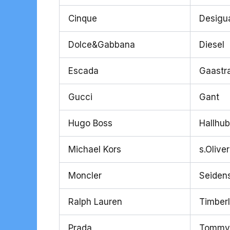
Cinque
Desigu
Dolce&Gabbana
Diesel
Escada
Gaastr
Gucci
Gant
Hugo Boss
Hallhub
Michael Kors
s.Oliver
Moncler
Seidens
Ralph Lauren
Timber
Prada
Tommy 